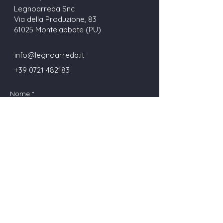
Legnoarreda Snc
Via della Produzione, 83
61025 Montelabbate (PU)
info@legnoarreda.it
+39 0721 482183
Nome
Cognome
Email
Telefono